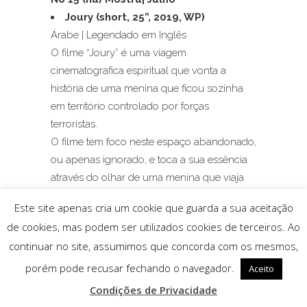
Joury (short, 25”, 2019, WP)
Árabe | Legendado em Inglês
O filme “Joury” é uma viagem
cinematografica espiritual que vonta a
história de uma menina que ficou sozinha
em território controlado por forças
terroristas.
O filme tem foco neste espaço abandonado,
ou apenas ignorado, e toca a sua essência
através do olhar de uma menina que viaja
com o seu hamster.
Este site apenas cria um cookie que guarda a sua aceitação
de cookies, mas podem ser utilizados cookies de terceiros. Ao
continuar no site, assumimos que concorda com os mesmos,
porém pode recusar fechando o navegador.
Aceito
Condições de Privacidade
© 2025 Associação ST Arte |
Condições de Privacidade