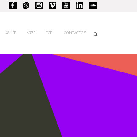
48HFP
AR7E
FCBI
CONTACTOS