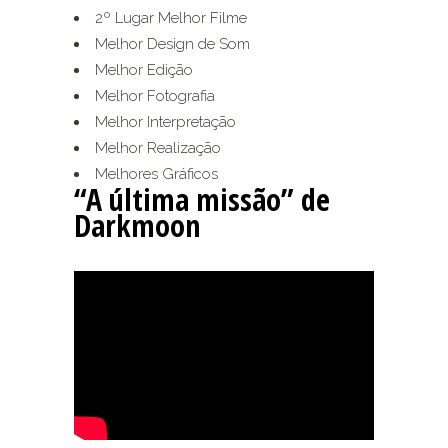
2º Lugar Melhor Filme
Melhor Design de Som
Melhor Edição
Melhor Fotografia
Melhor Interpretação
Melhor Realização
Melhores Gráficos
“A última missão” de
Darkmoon