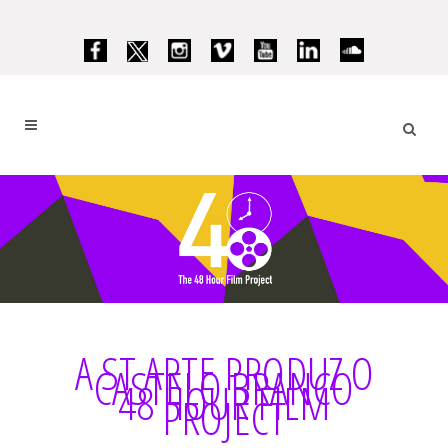
A ST ARTE PRODUZ O
CASTELO BRANCO
48 HOUR FILM
PROJECT