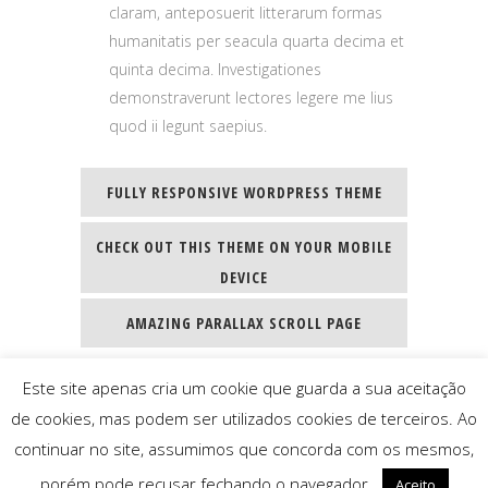
claram, anteposuerit litterarum formas
humanitatis per seacula quarta decima et
quinta decima. Investigationes
demonstraverunt lectores legere me lius
quod ii legunt saepius.
FULLY RESPONSIVE WORDPRESS THEME
CHECK OUT THIS THEME ON YOUR MOBILE
DEVICE
AMAZING PARALLAX SCROLL PAGE
Este site apenas cria um cookie que guarda a sua aceitação
de cookies, mas podem ser utilizados cookies de terceiros. Ao
continuar no site, assumimos que concorda com os mesmos,
porém pode recusar fechando o navegador.
Aceito