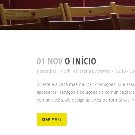
01 NOV
O INÍCIO
Posted at 17:57h
in
história
by
starte
53.157 C
ST Arte é a casa mãe da Star Produções, que a
apresentar serviços e soluções de comunicação aud
comunicação, do design às artes performativas. A
READ MORE