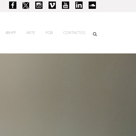
48HFP
AR7E
FCBI
CONTACTOS