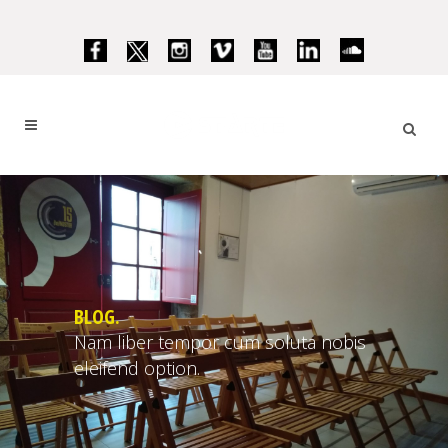
BLOG.
Nam liber tempor cum soluta nobis
eleifend option.