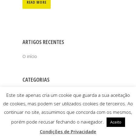
READ MORE
ARTIGOS RECENTES
O início
CATEGORIAS
história
Este site apenas cria um cookie que guarda a sua aceitação
de cookies, mas podem ser utilizados cookies de terceiros. Ao
continuar no site, assumimos que concorda com os mesmos,
porém pode recusar fechando o navegador.
Aceito
Condições de Privacidade
© 2025 Associação ST Arte |
Condições de Privacidade