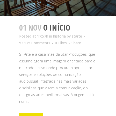
01 NOV
O INÍCIO
Posted at 17:57h
in
história
by
starte
53.175 Comments
0
Likes
Share
ST Arte é a casa mãe da Star Produções, que
assume agora uma imagem orientada para o
mercado activo onde procuram apresentar
serviços e soluções de comunicação
audiovisual, integrada nas mais variadas
disciplinas que visam a comunicação, do
design às artes performativas. A origem está
num...