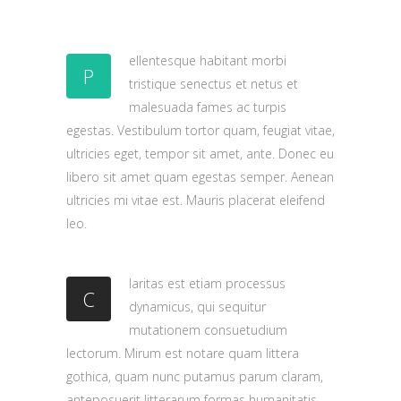
ellentesque habitant morbi
P
tristique senectus et netus et
malesuada fames ac turpis
egestas. Vestibulum tortor quam, feugiat vitae,
ultricies eget, tempor sit amet, ante. Donec eu
libero sit amet quam egestas semper. Aenean
ultricies mi vitae est. Mauris placerat eleifend
leo.
laritas est etiam processus
C
dynamicus, qui sequitur
mutationem consuetudium
lectorum. Mirum est notare quam littera
gothica, quam nunc putamus parum claram,
anteposuerit litterarum formas humanitatis