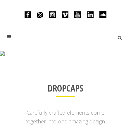
DROPCAPS
DROPCAPS
Carefully crafted elements come
together into one amazing design.