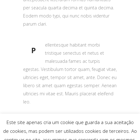
per seacula quarta decima et quinta decima.
Eodem modo typi, qui nunc nobis videntur
parum clari.
ellentesque habitant morbi
P
tristique senectus et netus et
malesuada fames ac turpis
egestas. Vestibulum tortor quam, feugiat vitae,
ultricies eget, tempor sit amet, ante. Donec eu
libero sit amet quam egestas semper. Aenean
ultricies mi vitae est. Mauris placerat eleifend
leo.
Este site apenas cria um cookie que guarda a sua aceitação
de cookies, mas podem ser utilizados cookies de terceiros. Ao
continuar no site, assumimos que concorda com os mesmos,