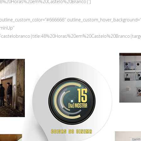
le:48%20Horas%20em%20Castelo%20Branco|”]
tom” outline_custom_color=”#666666″ outline_custom_hover_background=
omInUp”
castelobranco|title:48%20Horas%20em%20Castelo%20Branco|target:%