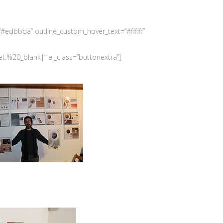
”#edbbda” outline_custom_hover_text=”#ffffff”
20_blank|” el_class=”buttonextra”]