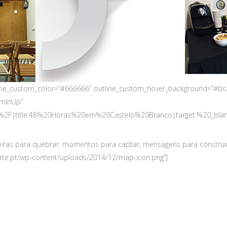
utline_custom_color=”#666666″ outline_custom_hover_background=”#bcac
omInUp”
%2F|title:48%20Horas%20em%20Castelo%20Branco|target:%20_blank|”
arreiras para quebrar, momentos para captar, mensagens para constru
tarte.pt/wp-content/uploads/2014/12/map-icon.png”]