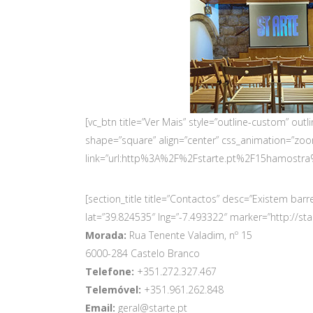
[vc_btn title=”Ver Mais” style=”outline-custom” o
shape=”square” align=”center” css_animation=”zo
link=”url:http%3A%2F%2Fstarte.pt%2F15hamostra
[section_title title=”Contactos” desc=”Existem b
lat=”39.824535″ lng=”-7.493322″ marker=”http://s
Morada:
Rua Tenente Valadim, nº 15
6000-284 Castelo Branco
Telefone:
+351.272.327.467
Telemóvel:
+351.961.262.848
Email:
geral@starte.pt