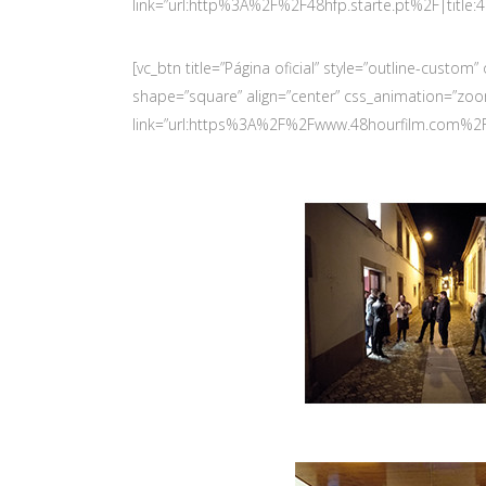
link=”url:http%3A%2F%2F48hfp.starte.pt%2F|tit
[vc_btn title=”Página oficial” style=”outline-cus
shape=”square” align=”center” css_animation=”zo
link=”url:https%3A%2F%2Fwww.48hourfilm.com%2F