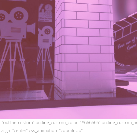
yle=”outline-custom” outline_custom_color=”#666666″ outline_custo
” align=”center” css_animation=”zoomInUp”