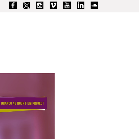
48HFP
AR7E
FCBI
CONTACTOS