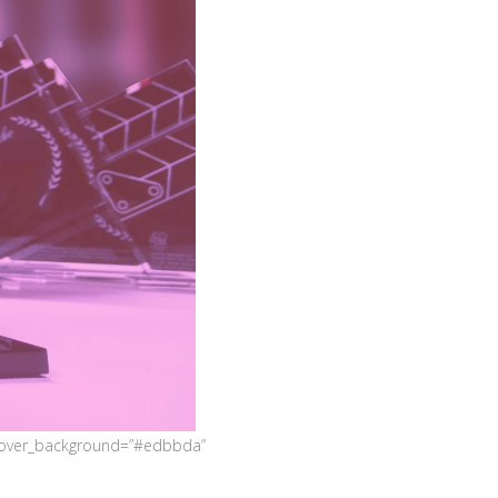
m_hover_background=”#edbbda”