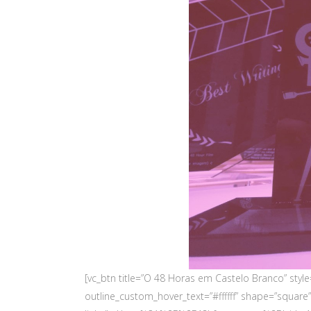
[vc_btn title=”O 48 Horas em Castelo Branco” st
outline_custom_hover_text=”#ffffff” shape=”square