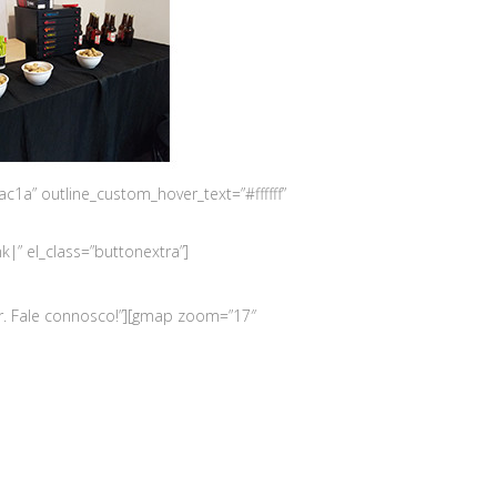
1a” outline_custom_hover_text=”#ffffff”
 el_class=”buttonextra”]
ir. Fale connosco!”][gmap zoom=”17″