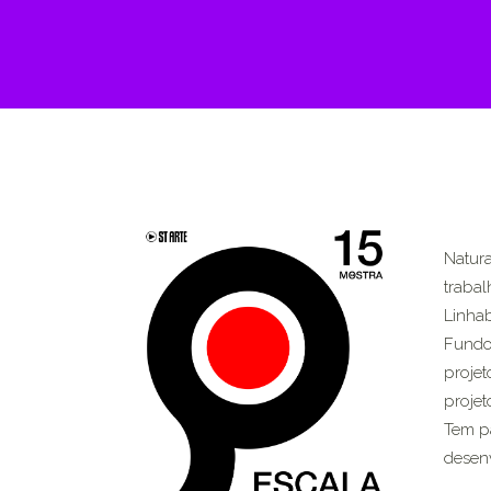
Natura
trabal
Linha
Fundo
projet
projet
Tem pa
desenv