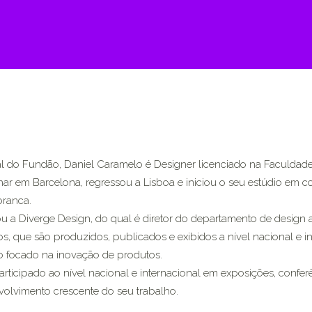
l do Fundão, Daniel Caramelo é Designer licenciado na Faculdade 
har em Barcelona, regressou a Lisboa e iniciou o seu estúdio e
branca.
u a Diverge Design, do qual é diretor do departamento de desig
os, que são produzidos, publicados e exibidos a nível nacional 
o focado na inovação de produtos.
rticipado ao nível nacional e internacional em exposições, confe
olvimento crescente do seu trabalho.