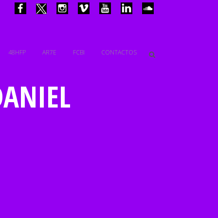
48HFP
AR7E
FCBI
CONTACTOS
DANIEL