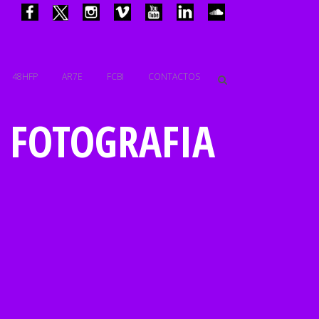
48HFP
AR7E
FCBI
CONTACTOS
E FOTOGRAFIA