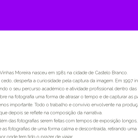
Vinhas Moreira nasceu em 1981 na cidade de Castelo Branco.
cedo, desperta a curiosidade pela captura da imagem. Em 1997 inic
do o seu percurso académico e atividade profissional dentro das a
re na fotografia uma forma de atrasar o tempo e de capturar as p
nos importante. Todo o trabalho e convívio envolvente na produç
 que depois se reflete na composição da narrativa.
lém das fotografias serem feitas com tempos de exposição longos,
e as fotografias de uma forma calma e descontraída, retirando um
 por onde tem tido o prazer de viajar.