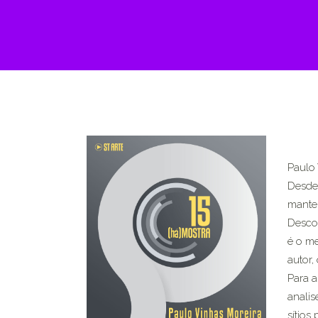
Paulo 
Desde 
manten
Descob
é o me
autor,
Para a
analis
sítios