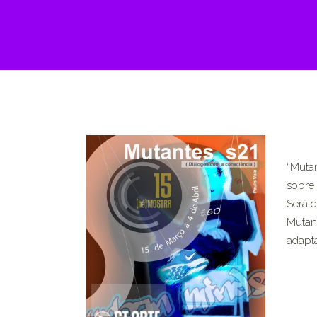
“Mutan
sobre 
Será q
Mutant
adapta