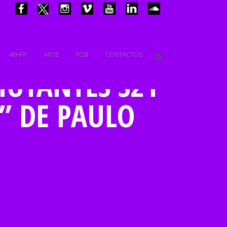
48HFP
AR7E
FCBI
CONTACTOS
MUTANTES S21
” DE PAULO