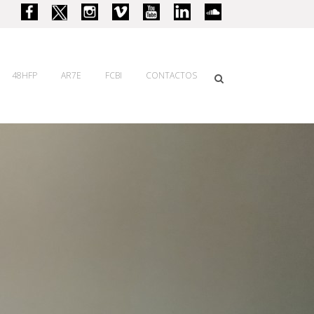
48HFP
AR7E
FCBI
CONTACTOS