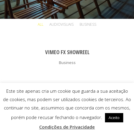
ALL
AUDIOVISUAIS
BUSINESS
VIMEO FX SHOWREEL
Business
Este site apenas cria um cookie que guarda a sua aceitação
de cookies, mas podem ser utilizados cookies de terceiros. Ao
continuar no site, assumimos que concorda com os mesmos,
porém pode recusar fechando o navegador.
Aceito
Condições de Privacidade
© 2025 Associação ST Arte |
Condições de Privacidade