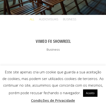
ALL
AUDIOVISUAIS
BUSINESS
VIMEO FX SHOWREEL
Business
Este site apenas cria um cookie que guarda a sua aceitação
de cookies, mas podem ser utilizados cookies de terceiros. Ao
continuar no site, assumimos que concorda com os mesmos,
porém pode recusar fechando o navegador.
Aceito
Condições de Privacidade
© 2025 Associação ST Arte |
Condições de Privacidade