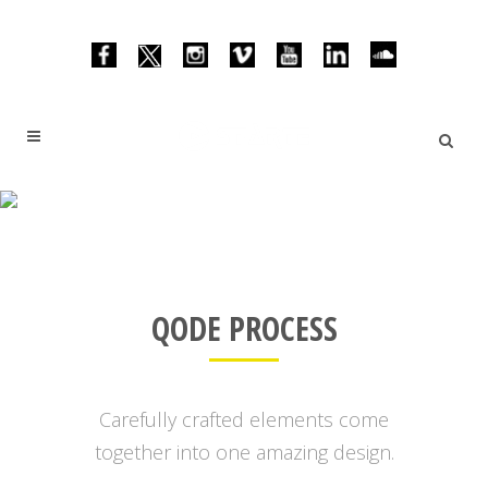
PROCESS SHORTCODE
QODE PROCESS
Carefully crafted elements come
together into one amazing design.