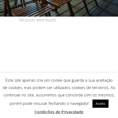
No posts were found.
Este site apenas cria um cookie que guarda a sua aceitação
de cookies, mas podem ser utilizados cookies de terceiros. Ao
continuar no site, assumimos que concorda com os mesmos,
porém pode recusar fechando o navegador.
Aceito
Condições de Privacidade
© 2025 Associação ST Arte |
Condições de Privacidade